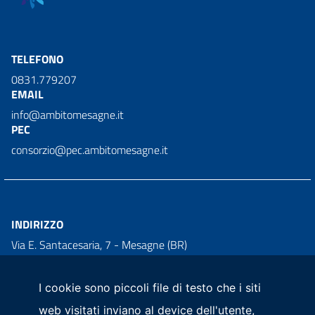
TELEFONO
0831.779207
EMAIL
info@ambitomesagne.it
PEC
consorzio@pec.ambitomesagne.it
INDIRIZZO
Via E. Santacesaria, 7 - Mesagne (BR)
PARTITA IVA
02673320749
I cookie sono piccoli file di testo che i siti
CODICE UNIVOCO
web visitati inviano al device dell'utente,