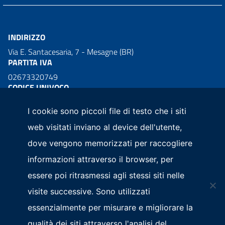
INDIRIZZO
Via E. Santacesaria, 7 - Mesagne (BR)
PARTITA IVA
02673320749
CODICE UNIVOCO
NRGQKO
I cookie sono piccoli file di testo che i siti
web visitati inviano al device dell'utente,
dove vengono memorizzati per raccogliere
Spazio segnalazioni
Dichiarazione di accessibilità
informazioni attraverso il browser, per
essere poi ritrasmessi agli stessi siti nelle
Whistleblowing
Privacy
Seguici su Facebook
visite successive. Sono utilizzati
WEBMAIL
essenzialmente per misurare e migliorare la
qualità dei siti attraverso l'analisi del