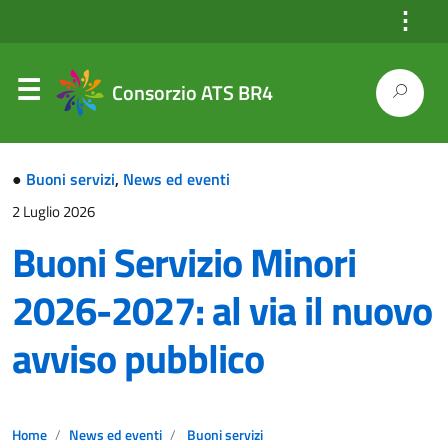
⋮
Consorzio ATS BR4
●
Buoni servizi
,
News ed eventi
2 Luglio 2026
Buoni Servizio Minori
2026-2027: al via il nuovo
avviso pubblico
Home
News ed eventi
Buoni servizi