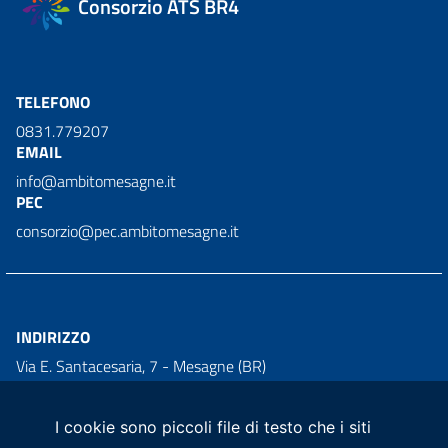
Consorzio ATS BR4
TELEFONO
0831.779207
EMAIL
info@ambitomesagne.it
PEC
consorzio@pec.ambitomesagne.it
INDIRIZZO
Via E. Santacesaria, 7 - Mesagne (BR)
PARTITA IVA
02673320749
I cookie sono piccoli file di testo che i siti
CODICE UNIVOCO